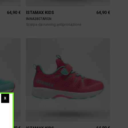
64,90
€
64,90
€
ISTAMAX KIDS
IMAA3807ARGN
Scarpa da running antipronazione
X