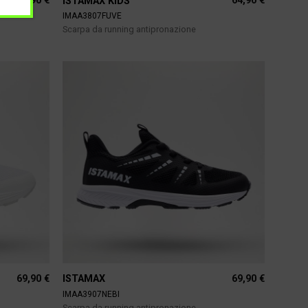
64,90
€
64,90
€
ISTAMAX KIDS
IMAA3807FUVE
Scarpa da running antipronazione
69,90
€
69,90
€
ISTAMAX
IMAA3907NEBI
Scarpa da running antipronazione