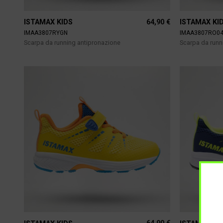
64,90
€
ISTAMAX KIDS
ISTAMAX KI
IMAA3807RYGN
IMAA3807RO0
Scarpa da running antipronazione
Scarpa da runn