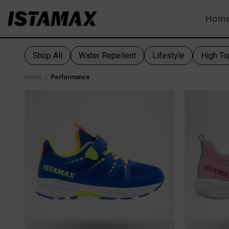
Skip
Hom
to
content
Shop All
Water Repellent
Lifestyle
High To
Home
/
Performance