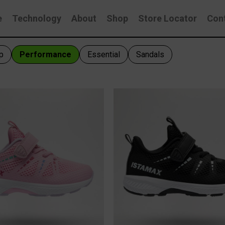
e
Technology
About
Shop
Store Locator
Con
p
Performance
Essential
Sandals