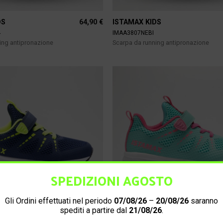
64,90
€
DS
ISTAMAX KIDS
4
IMAA3807NEBI
ing antipronazione
Scarpa da running antipronazione
SPEDIZIONI AGOSTO
Gli Ordini effettuati nel periodo
07/08/26
–
20/08/26
saranno
spediti a partire dal
21/08/26
.