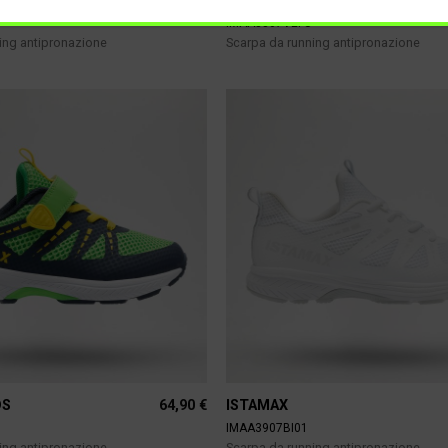
64,90
€
DS
ISTAMAX KIDS
N
IMAA3807VEFU
ing antipronazione
Scarpa da running antipronazione
64,90
€
DS
ISTAMAX
IMAA3907BI01
ing antipronazione
Scarpa da running antipronazione