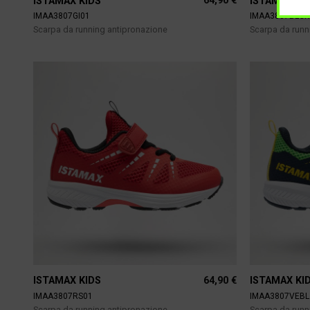
64,90
€
ISTAMAX KIDS
ISTAMAX KI
IMAA3807GI01
IMAA3807BLG
Scarpa da running antipronazione
Scarpa da runn
64,90
€
ISTAMAX KIDS
ISTAMAX KI
IMAA3807RS01
IMAA3807VEBL
Scarpa da running antipronazione
Scarpa da runn