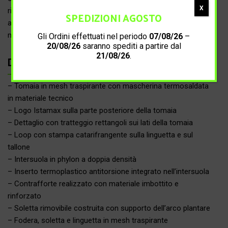
X
rigida nella zona centrale interna, in sinergia con l’inserto
SPEDIZIONI AGOSTO
antitorsione e con il contrafforte rinforzato, forniscono
maggiore stabilità limitando l’eccessiva pronazione.
Gli Ordini effettuati nel periodo
07/08/26
–
20/08/26
saranno spediti a partire dal
21/08/26
.
Dettagli prodotto
– Tomaia in mesh traspirante con mascherina termosaldata
in materiale tecnico
– Logo Istamax sulla parte posteriore della tomaia
– Dettaglio con tratteggio rettangoli sui lati della tomaia
– Loop con stampa catarifrangente sulla linguetta e sul
tallone
– Intersuola in phylon a doppia densità
– Inserto termoplastico antitorsione integrato nell’intersuola
– Contrafforte realizzato con materiale imbottito e
rinforzato
– Soletta rimovibile costruita con supporto dell’arco plantare
– Fodera, soletta e linguetta in mesh traspirante