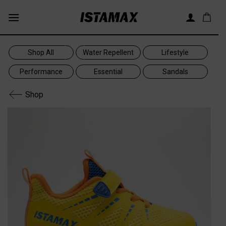
Skip
to
content
Shop All
Water Repellent
Lifestyle
Performance
Essential
Sandals
Shop