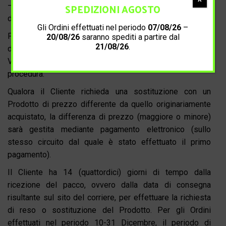
SPEDIZIONI AGOSTO
– Allegare il documento di consegna trovato all’interno
del pacco
Gli Ordini effettuati nel periodo
07/08/26
–
Prima di essere effettuato, qualsiasi reso o sostituzione
20/08/26
saranno spediti a partire dal
21/08/26
.
dovrà essere concordato nelle sue modalità con il
Venditore tramite email, al fine di ottimizzare la
procedura.
Qualora il Cliente richieda una sostituzione con un
Prodotto di prezzo differente da quello originariamente
acquistato, la differenza di prezzo (maggiore o minore)
sarà gestita mediante pagamento elettronico (sullo
stesso circuito dal quale è stato effettuato il primo
pagamento).
Il Cliente ha 14 (quattordici) giorni di tempo dalla
ricezione del pacco, ovvero dalla data di consegna
risultante sul sito del corriere, per effettuare la richiesta
di reso o sostituzione del Prodotto. Per gli Ordini
effettuati nel periodo 10-31 Dicembre, il periodo di