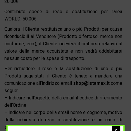
20,00€
Contributo spese di reso o sostituzione per l’area
WORLD: 50,00€
Qualora il Cliente restituisca uno o più Prodotti per cause
riconducibili al Venditore (Prodotto difettoso, merce non
conforme, ecc.), il Cliente riceverà il rimborso relativo al
valore della merce acquistata e non vedrà addebitarsi
nessun costo per le spese di trasporto.
Per richiedere il reso o la sostituzione di uno o più
Prodotti acquistati, il Cliente è tenuto a mandare una
comunicazione all’indirizzo email
shop@istamax.it
come
segue:
– Indicare nell’oggetto della email il codice di riferimento
dell’Ordine
– Indicare nel corpo della email nome e cognome, motivo
della richiesta di reso o sostituzione e, in caso di
sostituzione, il nuovo modello e/o la nuova taglia
X