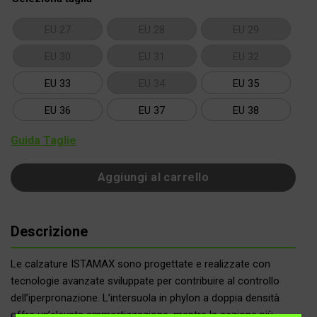
EU 27
EU 28
EU 29
EU 30
EU 31
EU 32
EU 33
EU 34
EU 35
EU 36
EU 37
EU 38
Guida Taglie
Aggiungi al carrello
Descrizione
Le calzature ISTAMAX sono progettate e realizzate con
tecnologie avanzate sviluppate per contribuire al controllo
dell’iperpronazione. L’intersuola in phylon a doppia densità
offre un’elevata ammortizzazione, mentre la sezione più