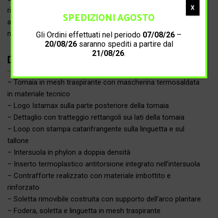
X
rigida nella zona centrale interna, in sinergia con l’inserto
SPEDIZIONI AGOSTO
antitorsione e con il contrafforte rinforzato, forniscono
maggiore stabilità limitando l’eccessiva pronazione.
Gli Ordini effettuati nel periodo
07/08/26
–
20/08/26
saranno spediti a partire dal
21/08/26
.
Dettagli prodotto
– Tomaia in mesh traspirante con mascherina termosaldata
in materiale tecnico
– Logo Istamax sulla parte posteriore della tomaia
– Dettaglio con tratteggio rettangoli sui lati della tomaia
– Loop con stampa catarifrangente sulla linguetta e sul
tallone
– Intersuola in phylon a doppia densità
– Inserto termoplastico antitorsione integrato nell’intersuola
– Contrafforte realizzato con materiale imbottito e
rinforzato
– Soletta rimovibile costruita con supporto dell’arco plantare
– Fodera, soletta e linguetta in mesh traspirante