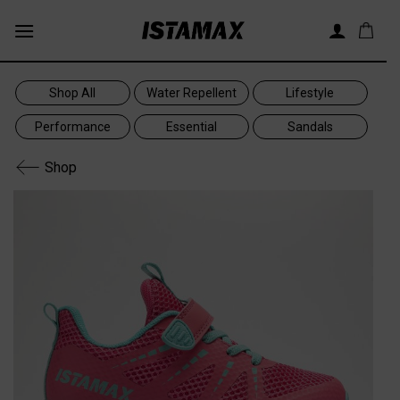
Skip
to
content
Shop All
Water Repellent
Lifestyle
Performance
Essential
Sandals
Shop