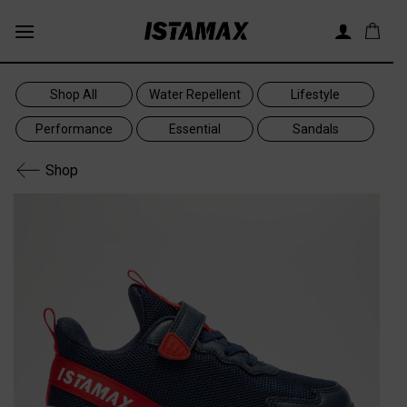
Skip
to
content
Shop All
Water Repellent
Lifestyle
Performance
Essential
Sandals
Shop