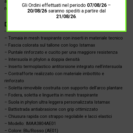
antitorsione e con il contrafforte rinforzato, forniscono
Gli Ordini effettuati nel periodo
07/08/26
–
maggiore stabilità limitando l’eccessiva pronazione.
20/08/26
saranno spediti a partire dal
21/08/26
.
Dettagli prodotto
– Tomaia in mesh traspirante con inserti in materiale tecnico
– Fascia colorata sul tallone con logo Istamax
– Puntale rinforzato e cucito per una maggiore resistenza
– Intersuola in phylon a doppia densità
– Inserto termoplastico antitorsione integrato nell’intersuola
– Contrafforte realizzato con materiale imbottito e
rinforzato
– Soletta rimovibile costruita con supporto dell’arco plantare
– Fodera, soletta e linguetta in mesh traspirante
– Suola in phylon ultra leggera personalizzata Istamax
– Battistrada antiabrasione con grip ottimizzato
– Chiusura rapida con strappo regolabile e lacci elastici
– Modello: IMAA3804AE01
– Colore: Blu/Rosso (AE01)