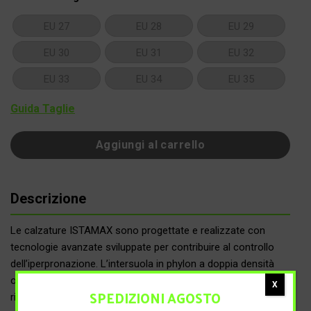
EU 27
EU 28
EU 29
EU 30
EU 31
EU 32
EU 33
EU 34
EU 35
Guida Taglie
Aggiungi al carrello
Descrizione
Le calzature ISTAMAX sono progettate e realizzate con
tecnologie avanzate sviluppate per contribuire al controllo
dell’iperpronazione. L’intersuola in phylon a doppia densità
offre un’elevata ammortizzazione, mentre la sezione più
X
SPEDIZIONI AGOSTO
rigida nella zona centrale interna, in sinergia con l’inserto