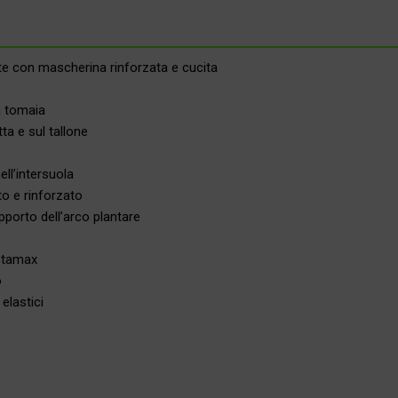
te con mascherina rinforzata e cucita
la tomaia
ta e sul tallone
ll’intersuola
to e rinforzato
pporto dell’arco plantare
Istamax
o
elastici