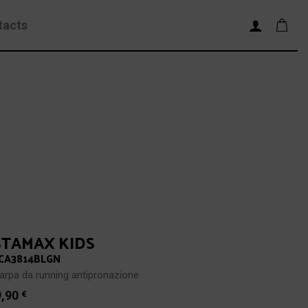
tacts
STAMAX KIDS
CA3814BLGN
arpa da running antipronazione
9,90
€