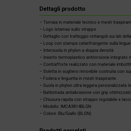
Dettagli prodotto
– Tomaia in materiale tecnico e mesh traspiran
– Logo Istamax sullo strappo
– Dettaglio con tratteggio rettangoli sui lati del
– Loop con stampa catarifrangente sulla linguet
– Intersuola in phylon a doppia densità
– Inserto termoplastico antitorsione integrato ne
– Contrafforte realizzato con materiale imbotti
– Soletta in sughero rimovibile costruita con su
– Fodera e linguetta in mesh traspirante
– Suola in phylon ultra leggera personalizzata 
– Battistrada antiabrasione con grip ottimizzat
– Chiusura rapida con strappo regolabile e lacci 
– Modello: IMCA3814BLGN
– Colore: Blu/Giallo (BLGN)
Prodotti correlati