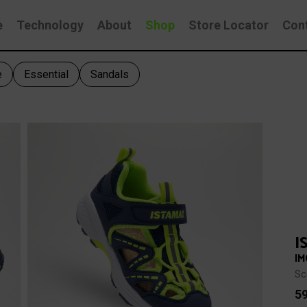
e
Technology
About
Shop
Store Locator
Con
e
Essential
Sandals
I
IM
Sc
5