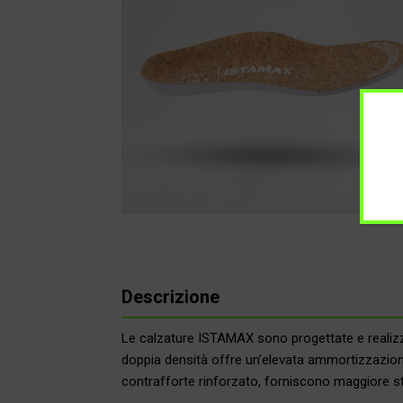
Descrizione
Le calzature ISTAMAX sono progettate e realizzat
doppia densità offre un’elevata ammortizzazione, 
contrafforte rinforzato, forniscono maggiore sta