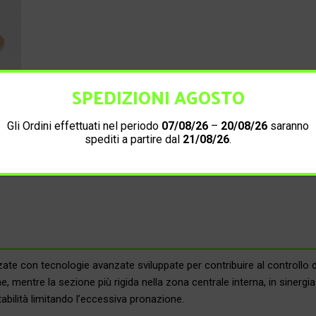
SPEDIZIONI AGOSTO
Gli Ordini effettuati nel periodo
07/08/26
–
20/08/26
saranno
spediti a partire dal
21/08/26
.
e con tecnologie avanzate sviluppate per contribuire al controllo de
mentre la sezione più rigida nella zona centrale interna, in sinergia 
bilità limitando l’eccessiva pronazione.