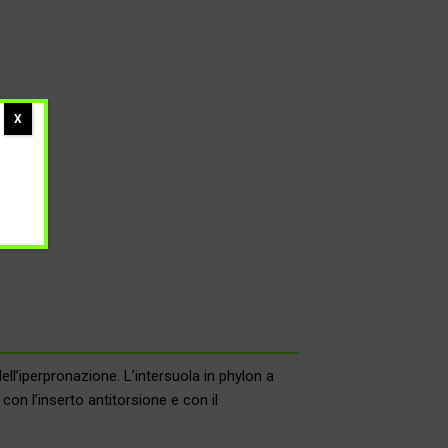
X
ll’iperpronazione. L’intersuola in phylon a
con l’inserto antitorsione e con il