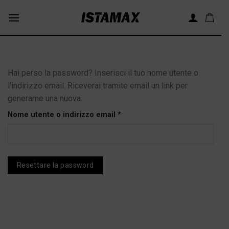
Skip
to
content
Hai perso la password? Inserisci il tuo nome utente o
l'indirizzo email. Riceverai tramite email un link per
generarne una nuova.
Richiesto
Nome utente o indirizzo email
*
Resettare la password