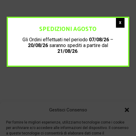
X
SPEDIZIONI AGOSTO
Gli Ordini effettuati nel periodo
07/08/26
–
20/08/26
saranno spediti a partire dal
21/08/26
.
Gestisci Consenso
Per fornire le migliori esperienze, utilizziamo tecnologie come i cookie
per archiviare e/o accedere alle informazioni del dispositivo. Il consenso
a queste tecnologie ci consentirà di elaborare dati come il