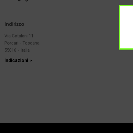
Indirizzo
Via Catalani 11
Porcari - Toscana
55016 - Italia
Indicazioni >