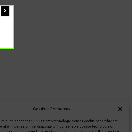
X
Gestisci Consenso
le migliori esperienze, utilizziamo tecnologie come i cookie per archiviare
 alle informazioni del dispositivo. Il consenso a queste tecnologie ci
i elaborare dati come il comportamento di navigazione o gli ID univoci su