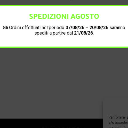
SPEDIZIONI AGOSTO
Informazioni di contatto
Gli Ordini effettuati nel periodo
07/08/26
–
20/08/26
saranno
spediti a partire dal
21/08/26
.
Per fornire 
e/o accedere
consentirà d