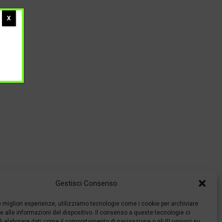
X
Gestisci Consenso
le migliori esperienze, utilizziamo tecnologie come i cookie per archiviare
 alle informazioni del dispositivo. Il consenso a queste tecnologie ci
i elaborare dati come il comportamento di navigazione o gli ID univoci su