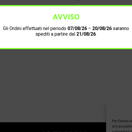
AVVISO
Informazioni di contatto
Gli Ordini effettuati nel periodo
07/08/26
–
20/08/26
saranno
spediti a partire dal
21/08/26
.
Per fornire 
e/o accedere
consentirà d