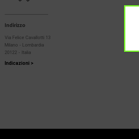
Indirizzo
Via Felice Cavallotti 13
Milano - Lombardia
20122 - Italia
Indicazioni >