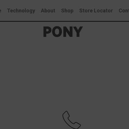
e
Technology
About
Shop
Store Locator
Con
PONY