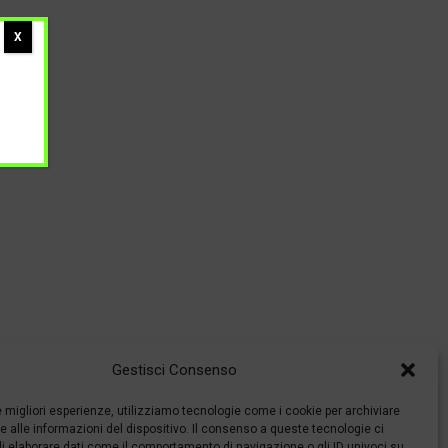
X
Gestisci Consenso
le migliori esperienze, utilizziamo tecnologie come i cookie per archiviare
 alle informazioni del dispositivo. Il consenso a queste tecnologie ci
i elaborare dati come il comportamento di navigazione o gli ID univoci su