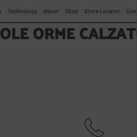
e
Technology
About
Shop
Store Locator
Con
COLE ORME CALZA