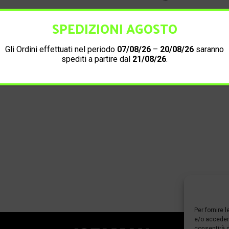
SPEDIZIONI AGOSTO
Informazioni di contatto
Gli Ordini effettuati nel periodo
07/08/26
–
20/08/26
saranno
spediti a partire dal
21/08/26
.
Per fornire 
e/o accedere
consentirà d