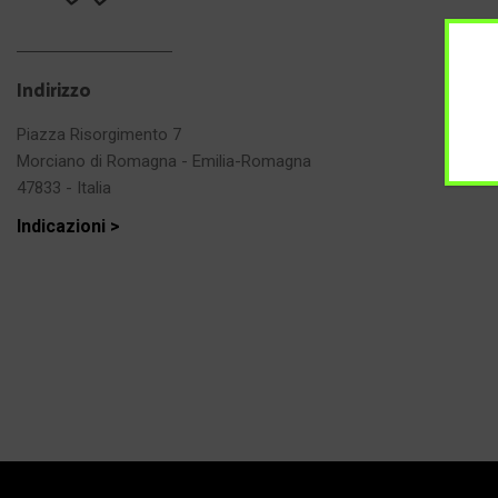
Indirizzo
Piazza Risorgimento 7
Morciano di Romagna - Emilia-Romagna
47833 - Italia
Indicazioni >