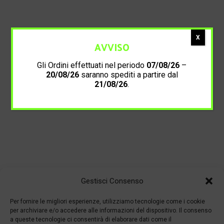
X
AVVISO
Gli Ordini effettuati nel periodo
07/08/26
–
20/08/26
saranno spediti a partire dal
21/08/26
.
Gestisci Consenso
Per fornire le migliori esperienze, utilizziamo tecnologie come i cookie
per archiviare e/o accedere alle informazioni del dispositivo. Il consenso
a queste tecnologie ci consentirà di elaborare dati come il