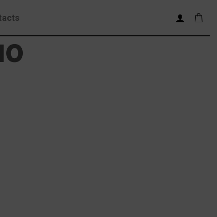
tacts
IO