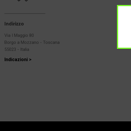
Indirizzo
Via I Maggio 80
Borgo a Mozzano - Toscana
55023 - Italia
Indicazioni >