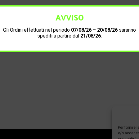
AVVISO
Informazioni di contatto
Gli Ordini effettuati nel periodo
07/08/26
–
20/08/26
saranno
spediti a partire dal
21/08/26
.
Per fornire 
e/o accedere
consentirà d