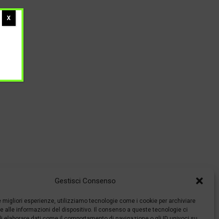
X
Gestisci Consenso
le migliori esperienze, utilizziamo tecnologie come i cookie per archiviare
 alle informazioni del dispositivo. Il consenso a queste tecnologie ci
i elaborare dati come il comportamento di navigazione o gli ID univoci su