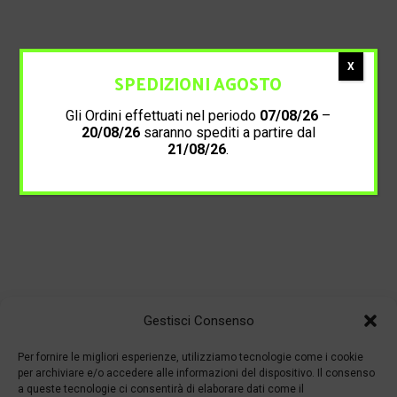
X
SPEDIZIONI AGOSTO
Gli Ordini effettuati nel periodo
07/08/26
–
20/08/26
saranno spediti a partire dal
21/08/26
.
Gestisci Consenso
Per fornire le migliori esperienze, utilizziamo tecnologie come i cookie
per archiviare e/o accedere alle informazioni del dispositivo. Il consenso
a queste tecnologie ci consentirà di elaborare dati come il