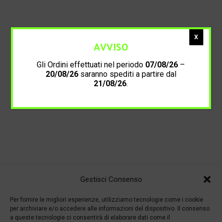
X
AVVISO
Gli Ordini effettuati nel periodo
07/08/26
–
20/08/26
saranno spediti a partire dal
21/08/26
.
Gestisci Consenso
Per fornire le migliori esperienze, utilizziamo tecnologie come i cookie
per archiviare e/o accedere alle informazioni del dispositivo. Il consenso
a queste tecnologie ci consentirà di elaborare dati come il