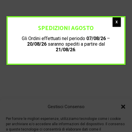
X
SPEDIZIONI AGOSTO
Gli Ordini effettuati nel periodo
07/08/26
–
20/08/26
saranno spediti a partire dal
21/08/26
.
Gestisci Consenso
Per fornire le migliori esperienze, utilizziamo tecnologie come i cookie
per archiviare e/o accedere alle informazioni del dispositivo. Il consenso
a queste tecnologie ci consentirà di elaborare dati come il