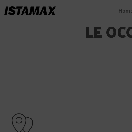
Skip
Hom
to
content
LE OC