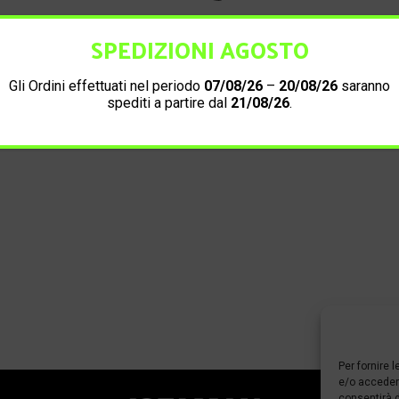
SPEDIZIONI AGOSTO
Informazioni di contatto
Gli Ordini effettuati nel periodo
07/08/26
–
20/08/26
saranno
spediti a partire dal
21/08/26
.
Per fornire 
e/o accedere
consentirà d