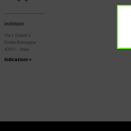
Indirizzo
Via I. Grandi 6
Emilia-Romagna
47011 - Italia
Indicazioni >