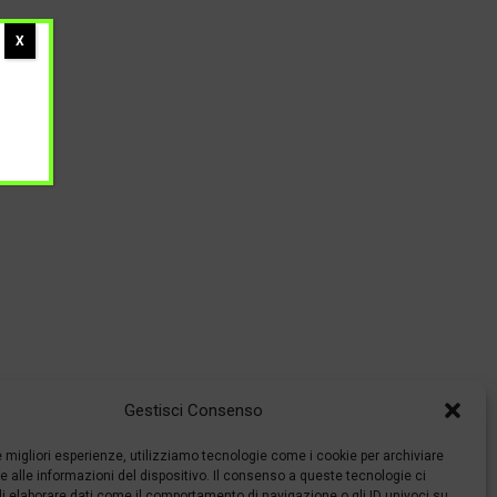
X
Gestisci Consenso
le migliori esperienze, utilizziamo tecnologie come i cookie per archiviare
 alle informazioni del dispositivo. Il consenso a queste tecnologie ci
i elaborare dati come il comportamento di navigazione o gli ID univoci su