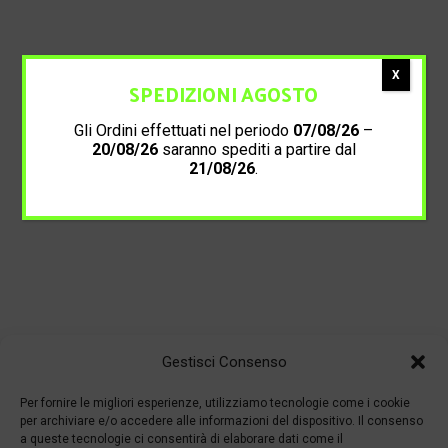
X
SPEDIZIONI AGOSTO
Gli Ordini effettuati nel periodo
07/08/26
–
20/08/26
saranno spediti a partire dal
21/08/26
.
Gestisci Consenso
Per fornire le migliori esperienze, utilizziamo tecnologie come i cookie
per archiviare e/o accedere alle informazioni del dispositivo. Il consenso
a queste tecnologie ci consentirà di elaborare dati come il