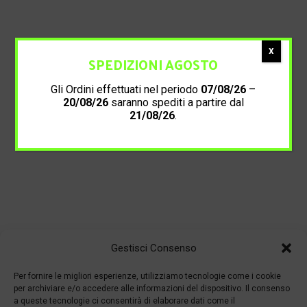
X
SPEDIZIONI AGOSTO
Gli Ordini effettuati nel periodo
07/08/26
–
20/08/26
saranno spediti a partire dal
21/08/26
.
Gestisci Consenso
Per fornire le migliori esperienze, utilizziamo tecnologie come i cookie
per archiviare e/o accedere alle informazioni del dispositivo. Il consenso
a queste tecnologie ci consentirà di elaborare dati come il