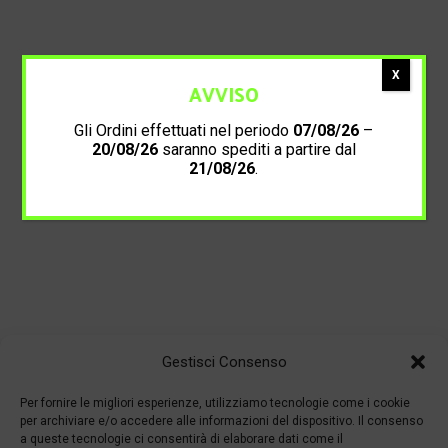
X
AVVISO
Gli Ordini effettuati nel periodo
07/08/26
–
20/08/26
saranno spediti a partire dal
21/08/26
.
Gestisci Consenso
Per fornire le migliori esperienze, utilizziamo tecnologie come i cookie
per archiviare e/o accedere alle informazioni del dispositivo. Il consenso
a queste tecnologie ci consentirà di elaborare dati come il