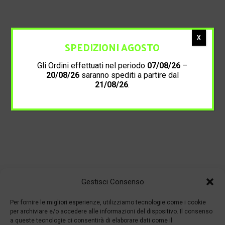
X
SPEDIZIONI AGOSTO
Gli Ordini effettuati nel periodo
07/08/26
–
20/08/26
saranno spediti a partire dal
21/08/26
.
Gestisci Consenso
Per fornire le migliori esperienze, utilizziamo tecnologie come i cookie
per archiviare e/o accedere alle informazioni del dispositivo. Il consenso
a queste tecnologie ci consentirà di elaborare dati come il