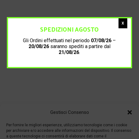
X
SPEDIZIONI AGOSTO
Gli Ordini effettuati nel periodo
07/08/26
–
20/08/26
saranno spediti a partire dal
21/08/26
.
Gestisci Consenso
Per fornire le migliori esperienze, utilizziamo tecnologie come i cookie
per archiviare e/o accedere alle informazioni del dispositivo. Il consenso
a queste tecnologie ci consentirà di elaborare dati come il