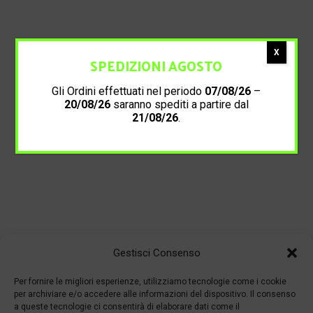
X
SPEDIZIONI AGOSTO
Gli Ordini effettuati nel periodo
07/08/26
–
20/08/26
saranno spediti a partire dal
21/08/26
.
Gestisci Consenso
Per fornire le migliori esperienze, utilizziamo tecnologie come i cookie
per archiviare e/o accedere alle informazioni del dispositivo. Il consenso
a queste tecnologie ci consentirà di elaborare dati come il