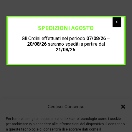
X
SPEDIZIONI AGOSTO
Gli Ordini effettuati nel periodo
07/08/26
–
20/08/26
saranno spediti a partire dal
21/08/26
.
Gestisci Consenso
Per fornire le migliori esperienze, utilizziamo tecnologie come i cookie
per archiviare e/o accedere alle informazioni del dispositivo. Il consenso
a queste tecnologie ci consentirà di elaborare dati come il