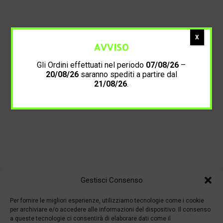
X
AVVISO
Gli Ordini effettuati nel periodo
07/08/26
–
20/08/26
saranno spediti a partire dal
21/08/26
.
Gestisci Consenso
Per fornire le migliori esperienze, utilizziamo tecnologie come i cookie
per archiviare e/o accedere alle informazioni del dispositivo. Il consenso
a queste tecnologie ci consentirà di elaborare dati come il