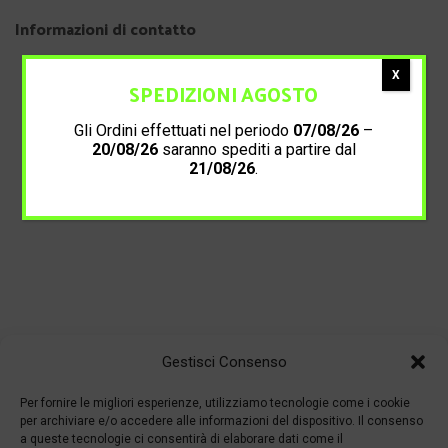
Informazioni di contatto
X
SPEDIZIONI AGOSTO
Gli Ordini effettuati nel periodo
07/08/26
–
20/08/26
saranno spediti a partire dal
21/08/26
.
Gestisci Consenso
Per fornire le migliori esperienze, utilizziamo tecnologie come i cookie
per archiviare e/o accedere alle informazioni del dispositivo. Il consenso
a queste tecnologie ci consentirà di elaborare dati come il