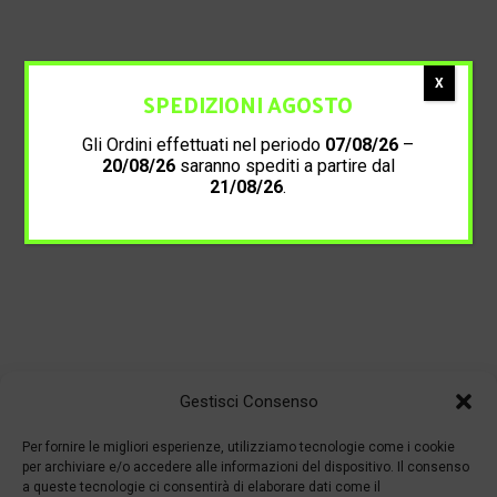
X
SPEDIZIONI AGOSTO
Gli Ordini effettuati nel periodo
07/08/26
–
20/08/26
saranno spediti a partire dal
21/08/26
.
Gestisci Consenso
Per fornire le migliori esperienze, utilizziamo tecnologie come i cookie
per archiviare e/o accedere alle informazioni del dispositivo. Il consenso
a queste tecnologie ci consentirà di elaborare dati come il