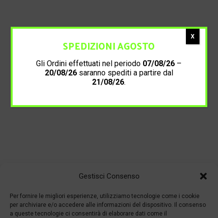
X
SPEDIZIONI AGOSTO
Gli Ordini effettuati nel periodo
07/08/26
–
20/08/26
saranno spediti a partire dal
21/08/26
.
Gestisci Consenso
Per fornire le migliori esperienze, utilizziamo tecnologie come i cookie
per archiviare e/o accedere alle informazioni del dispositivo. Il consenso
a queste tecnologie ci consentirà di elaborare dati come il