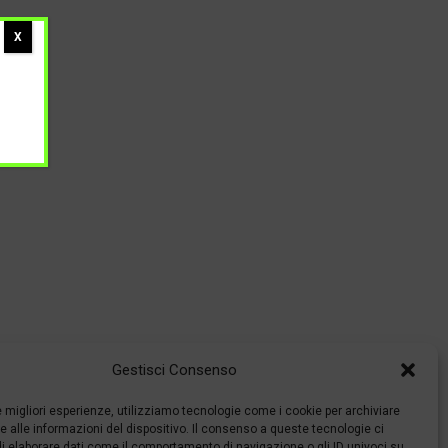
X
Gestisci Consenso
le migliori esperienze, utilizziamo tecnologie come i cookie per archiviare
 alle informazioni del dispositivo. Il consenso a queste tecnologie ci
i elaborare dati come il comportamento di navigazione o gli ID univoci su