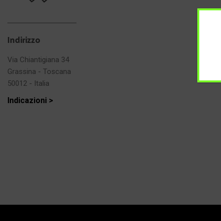
Indirizzo
Via Chiantigiana 34
Grassina - Toscana
50012 - Italia
Indicazioni >