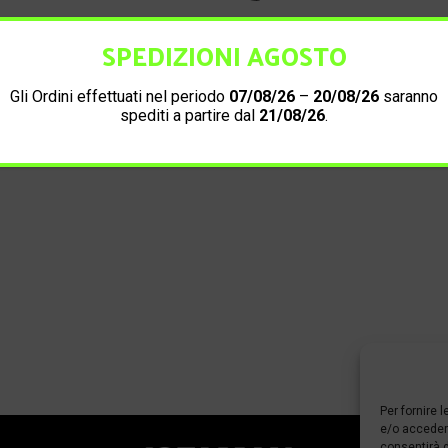
SPEDIZIONI AGOSTO
Informazioni di contatto
Gli Ordini effettuati nel periodo
07/08/26
–
20/08/26
saranno
spediti a partire dal
21/08/26
.
Per fornire 
e/o accedere
consentirà d