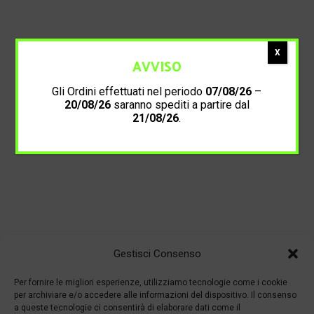
X
AVVISO
Gli Ordini effettuati nel periodo
07/08/26
–
20/08/26
saranno spediti a partire dal
21/08/26
.
Gestisci Consenso
Per fornire le migliori esperienze, utilizziamo tecnologie come i cookie
per archiviare e/o accedere alle informazioni del dispositivo. Il consenso
a queste tecnologie ci consentirà di elaborare dati come il