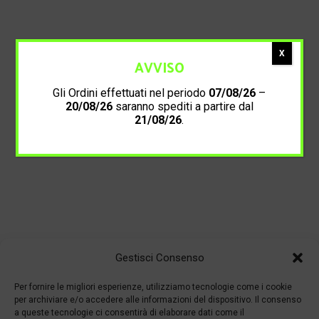
X
AVVISO
Gli Ordini effettuati nel periodo
07/08/26
–
20/08/26
saranno spediti a partire dal
21/08/26
.
Gestisci Consenso
Per fornire le migliori esperienze, utilizziamo tecnologie come i cookie
per archiviare e/o accedere alle informazioni del dispositivo. Il consenso
a queste tecnologie ci consentirà di elaborare dati come il