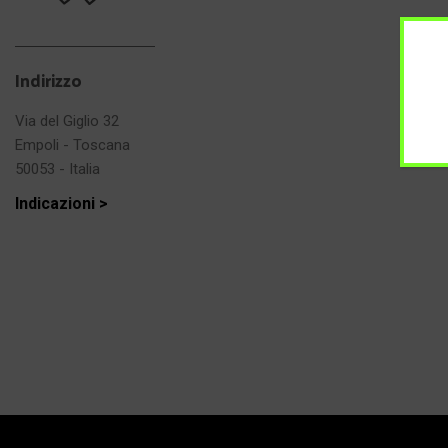
Indirizzo
Via del Giglio 32
Empoli - Toscana
50053 - Italia
Indicazioni >