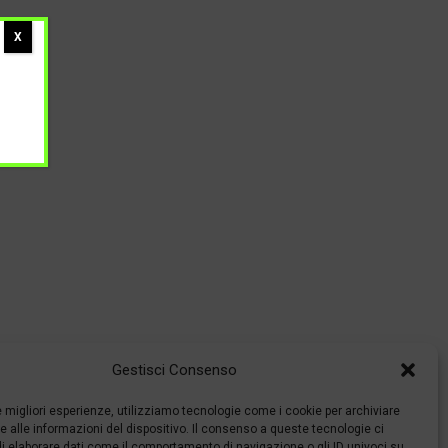
X
Gestisci Consenso
le migliori esperienze, utilizziamo tecnologie come i cookie per archiviare
 alle informazioni del dispositivo. Il consenso a queste tecnologie ci
i elaborare dati come il comportamento di navigazione o gli ID univoci su