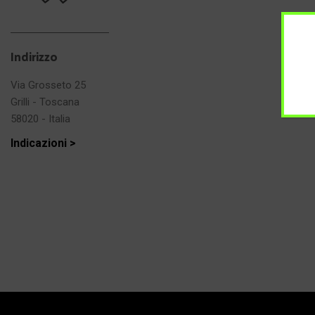
Indirizzo
Via Grosseto 25
Grilli - Toscana
58020 - Italia
Indicazioni >