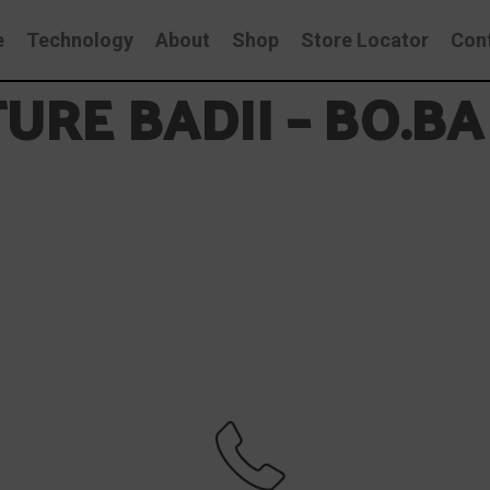
e
Technology
About
Shop
Store Locator
Con
URE BADII – BO.B