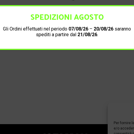
SPEDIZIONI AGOSTO
Informazioni di contatto
Gli Ordini effettuati nel periodo
07/08/26
–
20/08/26
saranno
spediti a partire dal
21/08/26
.
Per fornire 
e/o accedere
consentirà d