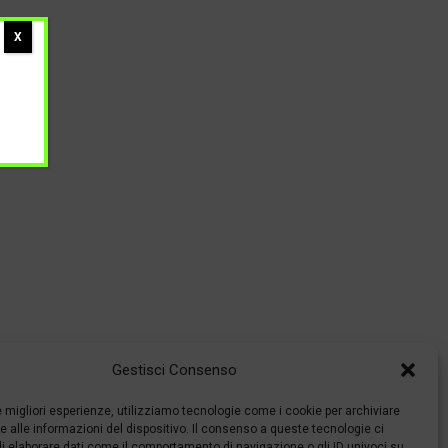
X
Gestisci Consenso
le migliori esperienze, utilizziamo tecnologie come i cookie per archiviare
 alle informazioni del dispositivo. Il consenso a queste tecnologie ci
i elaborare dati come il comportamento di navigazione o gli ID univoci su