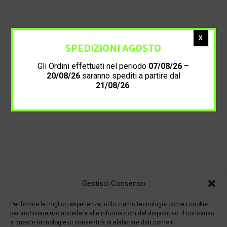
X
SPEDIZIONI AGOSTO
Gli Ordini effettuati nel periodo
07/08/26
–
20/08/26
saranno spediti a partire dal
21/08/26
.
Gestisci Consenso
Per fornire le migliori esperienze, utilizziamo tecnologie come i cookie
per archiviare e/o accedere alle informazioni del dispositivo. Il consenso
a queste tecnologie ci consentirà di elaborare dati come il