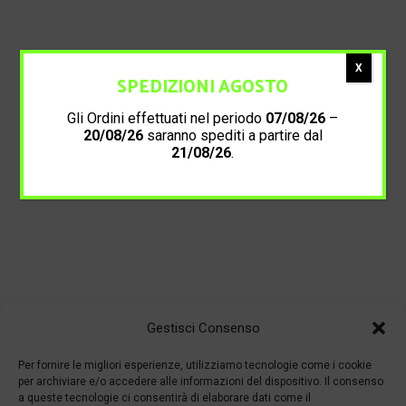
X
SPEDIZIONI AGOSTO
Gli Ordini effettuati nel periodo
07/08/26
–
20/08/26
saranno spediti a partire dal
21/08/26
.
Gestisci Consenso
Per fornire le migliori esperienze, utilizziamo tecnologie come i cookie
per archiviare e/o accedere alle informazioni del dispositivo. Il consenso
a queste tecnologie ci consentirà di elaborare dati come il