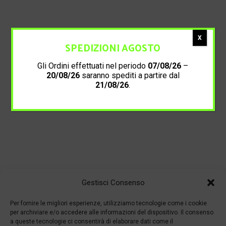
X
SPEDIZIONI AGOSTO
Gli Ordini effettuati nel periodo
07/08/26
–
20/08/26
saranno spediti a partire dal
21/08/26
.
Gestisci Consenso
Per fornire le migliori esperienze, utilizziamo tecnologie come i cookie
per archiviare e/o accedere alle informazioni del dispositivo. Il consenso
a queste tecnologie ci consentirà di elaborare dati come il