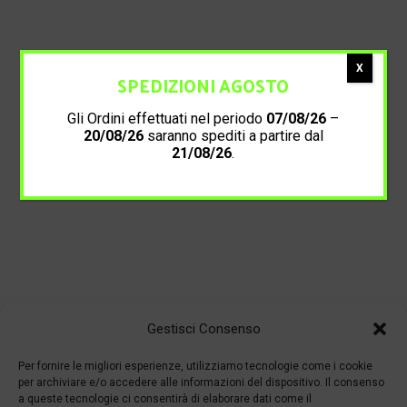
X
SPEDIZIONI AGOSTO
Gli Ordini effettuati nel periodo
07/08/26
–
20/08/26
saranno spediti a partire dal
21/08/26
.
Gestisci Consenso
Per fornire le migliori esperienze, utilizziamo tecnologie come i cookie
per archiviare e/o accedere alle informazioni del dispositivo. Il consenso
a queste tecnologie ci consentirà di elaborare dati come il