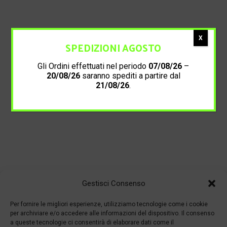
X
SPEDIZIONI AGOSTO
Gli Ordini effettuati nel periodo
07/08/26
–
20/08/26
saranno spediti a partire dal
21/08/26
.
Gestisci Consenso
Per fornire le migliori esperienze, utilizziamo tecnologie come i cookie
per archiviare e/o accedere alle informazioni del dispositivo. Il consenso
a queste tecnologie ci consentirà di elaborare dati come il